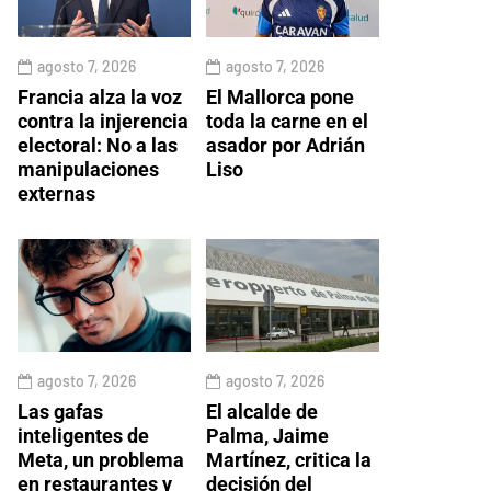
agosto 7, 2026
agosto 7, 2026
Francia alza la voz
El Mallorca pone
contra la injerencia
toda la carne en el
electoral: No a las
asador por Adrián
manipulaciones
Liso
externas
agosto 7, 2026
agosto 7, 2026
Las gafas
El alcalde de
inteligentes de
Palma, Jaime
Meta, un problema
Martínez, critica la
en restaurantes y
decisión del