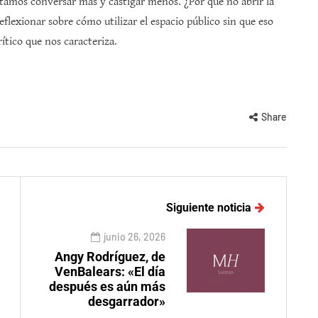
sitamos conversar más y castigar menos. ¿Por qué no abrir la
flexionar sobre cómo utilizar el espacio público sin que eso
crítico que nos caracteriza.
Share
Siguiente noticia
junio 26, 2026
Angy Rodríguez, de
VenBalears: «El día
después es aún más
desgarrador»