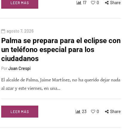
17
0
Share
LEER MÁS
agosto 7, 2026
Palma se prepara para el eclipse con
un teléfono especial para los
ciudadanos
Por
Joan Crespí
El alcalde de Palma, Jaime Martínez, no ha querido dejar nada
al azar y este viernes, en una…
23
0
Share
LEER MÁS