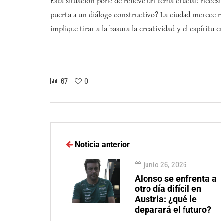
Esta situación pone de relieve un tema crucial: nece
puerta a un diálogo constructivo? La ciudad merece re
implique tirar a la basura la creatividad y el espíritu 
67
0
Noticia anterior
junio 26, 2026
Alonso se enfrenta a
otro día difícil en
Austria: ¿qué le
deparará el futuro?