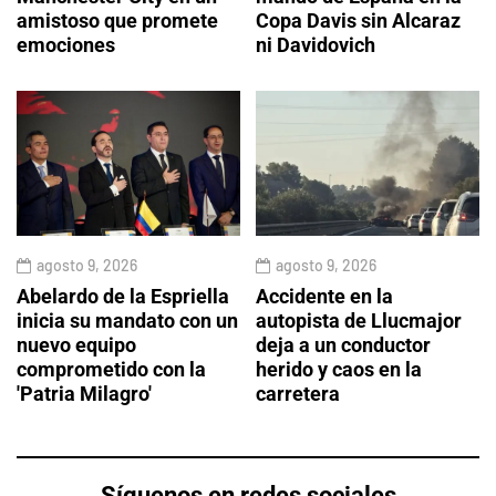
amistoso que promete
Copa Davis sin Alcaraz
emociones
ni Davidovich
agosto 9, 2026
agosto 9, 2026
Abelardo de la Espriella
Accidente en la
inicia su mandato con un
autopista de Llucmajor
nuevo equipo
deja a un conductor
comprometido con la
herido y caos en la
'Patria Milagro'
carretera
Síguenos en redes sociales