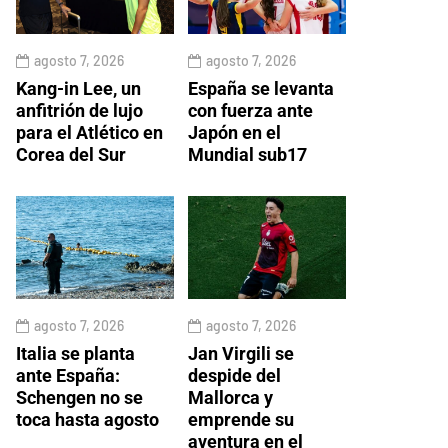
agosto 7, 2026
agosto 7, 2026
Kang-in Lee, un
España se levanta
anfitrión de lujo
con fuerza ante
para el Atlético en
Japón en el
Corea del Sur
Mundial sub17
agosto 7, 2026
agosto 7, 2026
Italia se planta
Jan Virgili se
ante España:
despide del
Schengen no se
Mallorca y
toca hasta agosto
emprende su
aventura en el