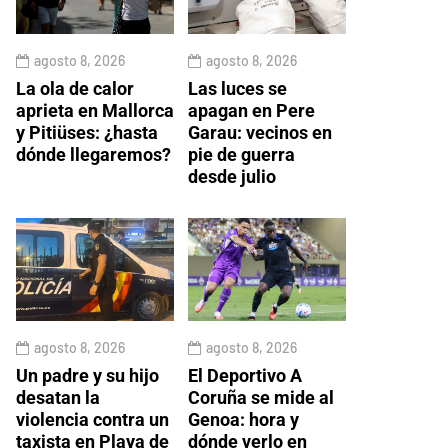
agosto 8, 2026
agosto 8, 2026
La ola de calor
Las luces se
aprieta en Mallorca
apagan en Pere
y Pitiüses: ¿hasta
Garau: vecinos en
dónde llegaremos?
pie de guerra
desde julio
agosto 8, 2026
agosto 8, 2026
Un padre y su hijo
El Deportivo A
desatan la
Coruña se mide al
violencia contra un
Genoa: hora y
taxista en Playa de
dónde verlo en