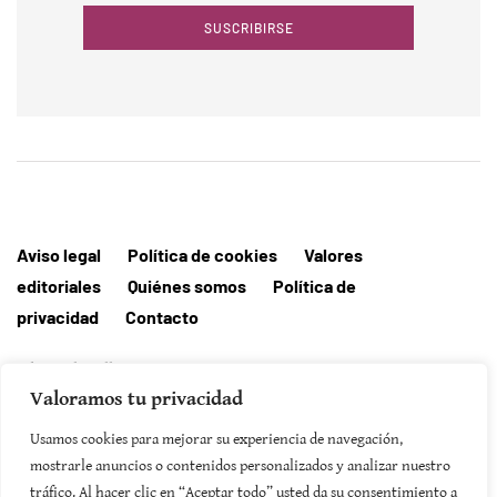
SUSCRIBIRSE
Aviso legal
Política de cookies
Valores
editoriales
Quiénes somos
Política de
privacidad
Contacto
Editorial MallorcaHora
Valoramos tu privacidad
Usamos cookies para mejorar su experiencia de navegación,
mostrarle anuncios o contenidos personalizados y analizar nuestro
SUSCRIBIRSE
tráfico. Al hacer clic en “Aceptar todo” usted da su consentimiento a