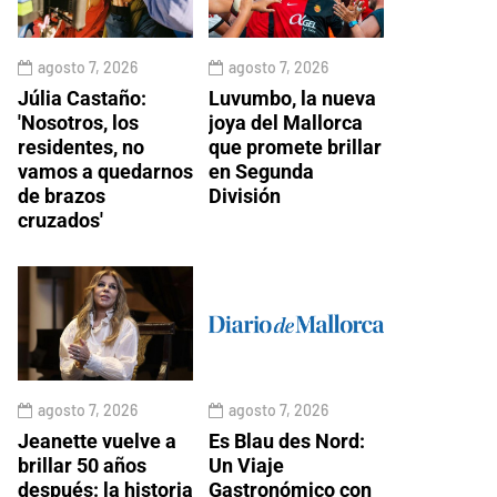
agosto 7, 2026
agosto 7, 2026
Júlia Castaño:
Luvumbo, la nueva
'Nosotros, los
joya del Mallorca
residentes, no
que promete brillar
vamos a quedarnos
en Segunda
de brazos
División
cruzados'
agosto 7, 2026
agosto 7, 2026
Jeanette vuelve a
Es Blau des Nord:
brillar 50 años
Un Viaje
después: la historia
Gastronómico con