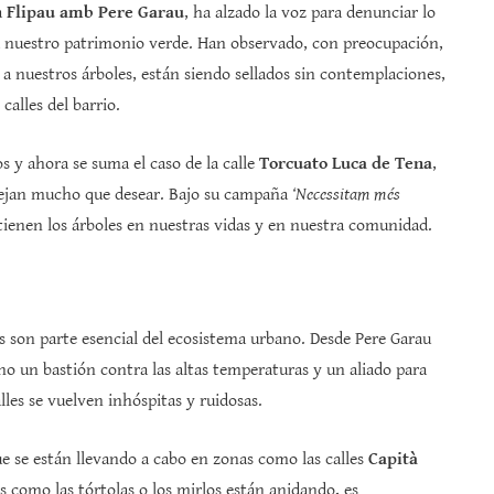
a
Flipau amb Pere Garau
, ha alzado la voz para denunciar lo
 nuestro patrimonio verde. Han observado, con preocupación,
n a nuestros árboles, están siendo sellados sin contemplaciones,
calles del barrio.
s y ahora se suma el caso de la calle
Torcuato Luca de Tena
,
 dejan mucho que desear. Bajo su campaña
‘Necessitam més
 tienen los árboles en nuestras vidas y en nuestra comunidad.
s son parte esencial del ecosistema urbano. Desde Pere Garau
no un bastión contra las altas temperaturas y un aliado para
alles se vuelven inhóspitas y ruidosas.
e se están llevando a cabo en zonas como las calles
Capità
s como las tórtolas o los mirlos están anidando, es