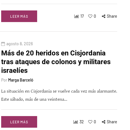
17
0
Share
LEER MÁS
agosto 8, 2026
Más de 20 heridos en Cisjordania
tras ataques de colonos y militares
israelíes
Por
Marga Barceló
La situación en Cisjordania se vuelve cada vez más alarmante.
Este sábado, más de una veintena…
32
0
Share
LEER MÁS