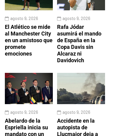
agosto 9, 2026
agosto 9, 2026
El Atlético se mide
Rafa Jódar
al Manchester City
asumirá el mando
en un amistoso que
de España en la
promete
Copa Davis sin
emociones
Alcaraz ni
Davidovich
agosto 9, 2026
agosto 9, 2026
Abelardo de la
Accidente en la
Espriella inicia su
autopista de
mandato con un
Llucmajor deja a