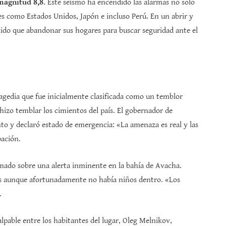
magnitud 8,8
. Este seísmo ha encendido las alarmas no solo
es como Estados Unidos, Japón e incluso Perú. En un abrir y
ido que abandonar sus hogares para buscar seguridad ante el
ragedia que fue inicialmente clasificada como un temblor
izo temblar los cimientos del país. El gobernador de
to y declaró estado de emergencia: «La amenaza es real y las
pación.
rmado sobre una alerta inminente en la bahía de Avacha.
es aunque afortunadamente no había niños dentro. «Los
.
lpable entre los habitantes del lugar, Oleg Melnikov,