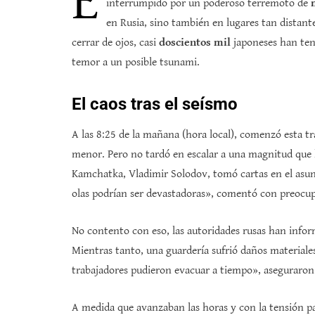
E
interrumpido por un poderoso terremoto de
en Rusia, sino también en lugares tan distant
cerrar de ojos, casi
doscientos mil
japoneses han ten
temor a un posible tsunami.
El caos tras el seísmo
A las 8:25 de la mañana (hora local), comenzó esta t
menor. Pero no tardó en escalar a una magnitud que h
Kamchatka, Vladimir Solodov, tomó cartas en el asun
olas podrían ser devastadoras», comentó con preocu
No contento con eso, las autoridades rusas han info
Mientras tanto, una guardería sufrió daños material
trabajadores pudieron evacuar a tiempo», aseguraron
A medida que avanzaban las horas y con la tensión pa