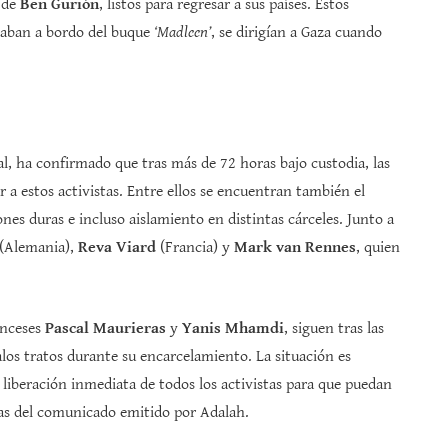
o de
Ben Gurión
, listos para regresar a sus países. Estos
taban a bordo del buque
‘Madleen’
, se dirigían a Gaza cuando
al, ha confirmado que tras más de 72 horas bajo custodia, las
 a estos activistas. Entre ellos se encuentran también el
nes duras e incluso aislamiento en distintas cárceles. Junto a
(Alemania),
Reva Viard
(Francia) y
Mark van Rennes
, quien
anceses
Pascal Maurieras
y
Yanis Mhamdi
, siguen tras las
los tratos durante su encarcelamiento. La situación es
liberación inmediata de todos los activistas para que puedan
bras del comunicado emitido por Adalah.