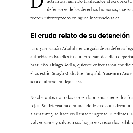
D
activistas han sido trasladados al aeropuert
defensores de los derechos humanos, que es
fueron interceptados en aguas internacionales.
El crudo relato de su detención
La organización
Adalah
, encargada de su defensa leg
autoridades israelíes finalmente han decidido deportar
brasileño
Thiago Ávila
, quienes enfrentaron condicio
ellos están
Suayb Ordu
(de Turquía),
Yasemin Acar
será el último en dejar Israel.
No obstante, no todos corren la misma suerte: los fr
rejas. Su defensa ha denunciado lo que consideran ma
alarmante y se hace un llamado urgente: «Pedimos la 
volver sanos y salvos a sus hogares», rezan las pala