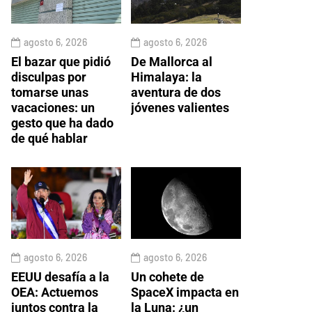
agosto 6, 2026
agosto 6, 2026
El bazar que pidió
De Mallorca al
disculpas por
Himalaya: la
tomarse unas
aventura de dos
vacaciones: un
jóvenes valientes
gesto que ha dado
de qué hablar
agosto 6, 2026
agosto 6, 2026
EEUU desafía a la
Un cohete de
OEA: Actuemos
SpaceX impacta en
juntos contra la
la Luna: ¿un