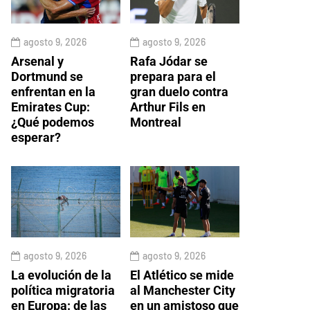
agosto 9, 2026
agosto 9, 2026
Arsenal y
Rafa Jódar se
Dortmund se
prepara para el
enfrentan en la
gran duelo contra
Emirates Cup:
Arthur Fils en
¿Qué podemos
Montreal
esperar?
agosto 9, 2026
agosto 9, 2026
La evolución de la
El Atlético se mide
política migratoria
al Manchester City
en Europa: de las
en un amistoso que