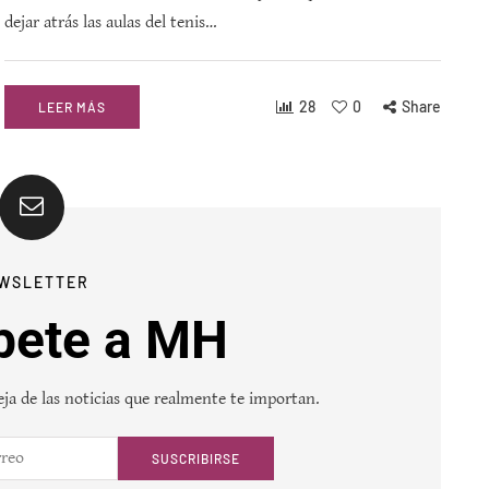
dejar atrás las aulas del tenis…
28
0
Share
LEER MÁS
WSLETTER
bete a MH
ja de las noticias que realmente te importan.
SUSCRIBIRSE