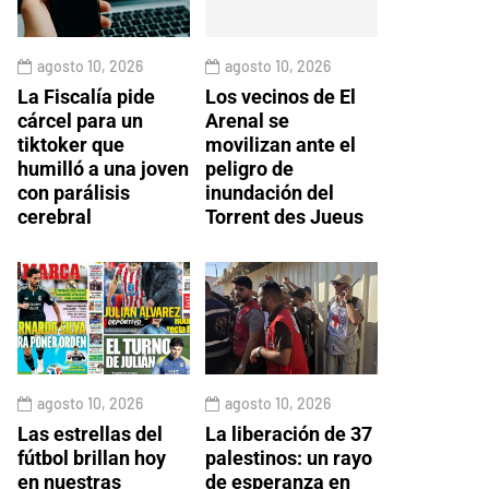
agosto 10, 2026
agosto 10, 2026
La Fiscalía pide
Los vecinos de El
cárcel para un
Arenal se
tiktoker que
movilizan ante el
humilló a una joven
peligro de
con parálisis
inundación del
cerebral
Torrent des Jueus
agosto 10, 2026
agosto 10, 2026
Las estrellas del
La liberación de 37
fútbol brillan hoy
palestinos: un rayo
en nuestras
de esperanza en