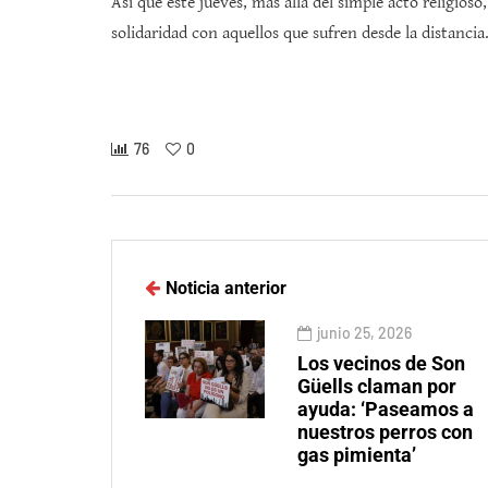
Así que este jueves, más allá del simple acto religi
solidaridad con aquellos que sufren desde la distanci
76
0
Noticia anterior
junio 25, 2026
Los vecinos de Son
Güells claman por
ayuda: ‘Paseamos a
nuestros perros con
gas pimienta’