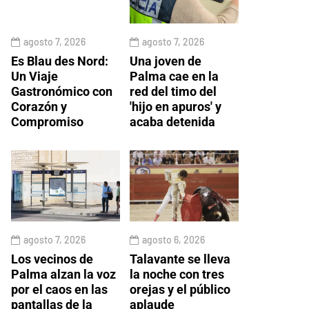
agosto 7, 2026
agosto 7, 2026
Es Blau des Nord:
Una joven de
Un Viaje
Palma cae en la
Gastronómico con
red del timo del
Corazón y
'hijo en apuros' y
Compromiso
acaba detenida
agosto 7, 2026
agosto 6, 2026
Los vecinos de
Talavante se lleva
Palma alzan la voz
la noche con tres
por el caos en las
orejas y el público
pantallas de la
aplaude