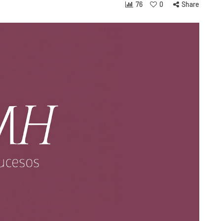
76
0
Share