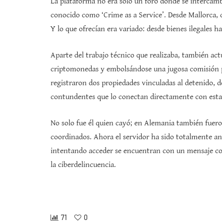
La plataforma no era solo un foro donde se intercamb
conocido como ‘Crime as a Service’. Desde Mallorca, 
Y lo que ofrecían era variado: desde bienes ilegales ha
Aparte del trabajo técnico que realizaba, también a
criptomonedas y embolsándose una jugosa comisión po
registraron dos propiedades vinculadas al detenido, 
contundentes que lo conectan directamente con est
No solo fue él quien cayó; en Alemania también fuero
coordinados. Ahora el servidor ha sido totalmente an
intentando acceder se encuentran con un mensaje cont
la ciberdelincuencia.
71
0