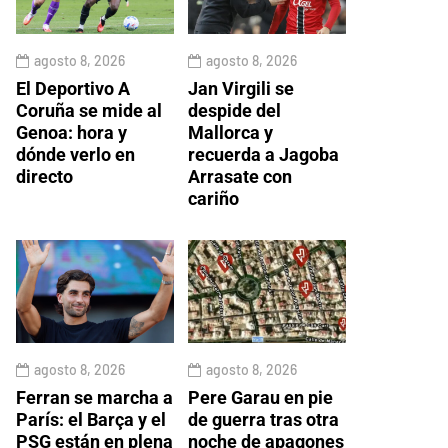
agosto 8, 2026
agosto 8, 2026
El Deportivo A
Jan Virgili se
Coruña se mide al
despide del
Genoa: hora y
Mallorca y
dónde verlo en
recuerda a Jagoba
directo
Arrasate con
cariño
agosto 8, 2026
agosto 8, 2026
Ferran se marcha a
Pere Garau en pie
París: el Barça y el
de guerra tras otra
PSG están en plena
noche de apagones