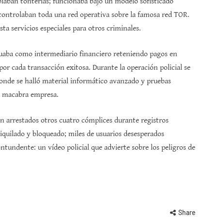
iaban tonterías; funcionaba bajo un modelo sofisticado
controlaban toda una red operativa sobre la famosa red TOR.
sta servicios especiales para otros criminales.
ctuaba como intermediario financiero reteniendo pagos en
r cada transacción exitosa. Durante la operación policial se
donde se halló material informático avanzado y pruebas
a macabra empresa.
n arrestados otros cuatro cómplices durante registros
iquilado y bloqueado; miles de usuarios desesperados
undente: un vídeo policial que advierte sobre los peligros de
Share