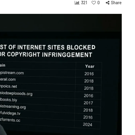
321
0
Share