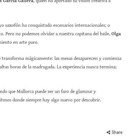
s García Gallera
, quien ha aportado su visión creativa a
uyo saxofón ha conquistado escenarios internacionales; o
to. Pero no podemos olvidar a nuestra capitana del baile,
Olga
miento en arte puro.
 se transforma mágicamente: las mesas desaparecen y comienza
 altas horas de la madrugada. La experiencia nunca termina;
ando que Mallorca puede ser un faro de glamour y
ritmos donde siempre hay algo nuevo por descubrir.
Share