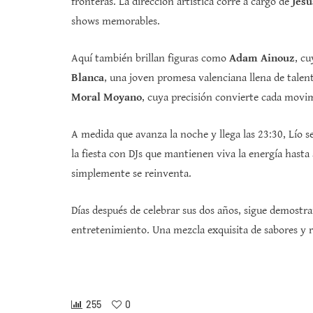
fronteras. La dirección artística corre a cargo de
Jesú
shows memorables.
Aquí también brillan figuras como
Adam Ainouz
, c
Blanca
, una joven promesa valenciana llena de talen
Moral Moyano
, cuya precisión convierte cada movi
A medida que avanza la noche y llega las 23:30, Lío
la fiesta con DJs que mantienen viva la energía hasta
simplemente se reinventa.
Días después de celebrar sus dos años, sigue demostr
entretenimiento. Una mezcla exquisita de sabores y 
255
0