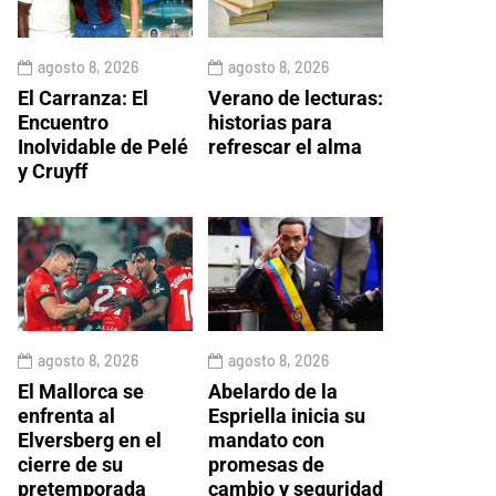
agosto 8, 2026
agosto 8, 2026
El Carranza: El
Verano de lecturas:
Encuentro
historias para
Inolvidable de Pelé
refrescar el alma
y Cruyff
agosto 8, 2026
agosto 8, 2026
El Mallorca se
Abelardo de la
enfrenta al
Espriella inicia su
Elversberg en el
mandato con
cierre de su
promesas de
pretemporada
cambio y seguridad