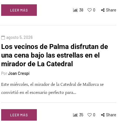
38
0
Share
LEER MÁS
agosto 5, 2026
Los vecinos de Palma disfrutan de
una cena bajo las estrellas en el
mirador de La Catedral
Por
Joan Crespí
Este miércoles, el mirador de la Catedral de Mallorca se
convirtió en el escenario perfecto para…
35
0
Share
LEER MÁS