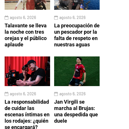
agosto 6, 2026
agosto 6, 2026
Talavante se lleva
La preocupación de
la noche con tres
un pescador por la
orejas y el público
falta de respeto en
aplaude
nuestras aguas
agosto 6, 2026
agosto 6, 2026
La responsabilidad
Jan Virgili se
de cuidar las
marcha al Brujas:
escenas íntimas en
una despedida que
los rodajes: ¿quién
duele
se encargará?