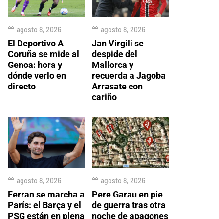
agosto 8, 2026
agosto 8, 2026
El Deportivo A
Jan Virgili se
Coruña se mide al
despide del
Genoa: hora y
Mallorca y
dónde verlo en
recuerda a Jagoba
directo
Arrasate con
cariño
agosto 8, 2026
agosto 8, 2026
Ferran se marcha a
Pere Garau en pie
París: el Barça y el
de guerra tras otra
PSG están en plena
noche de apagones