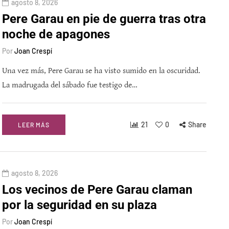
agosto 8, 2026
Pere Garau en pie de guerra tras otra
noche de apagones
Por
Joan Crespí
Una vez más, Pere Garau se ha visto sumido en la oscuridad.
La madrugada del sábado fue testigo de…
21
0
Share
LEER MÁS
agosto 8, 2026
Los vecinos de Pere Garau claman
por la seguridad en su plaza
Por
Joan Crespí