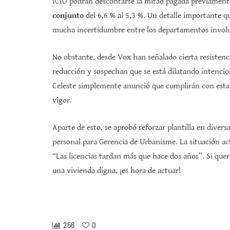
ICIO podrán descontarse la mitad pagada previamente 
conjunto
del 6,6 % al 5,3 %. Un detalle importante qu
mucha incertidumbre entre los departamentos invol
No obstante, desde Vox han señalado cierta resistenci
reducción y sospechan que se está dilatando intenci
Celeste simplemente anunció que cumplirán con estas
vigor.
Aparte de esto, se aprobó reforzar plantilla en diver
personal para Gerencia de Urbanisme. La situación act
“Las licencias tardan más que hace dos años”. Si qu
una vivienda digna, ¡es hora de actuar!
256
0