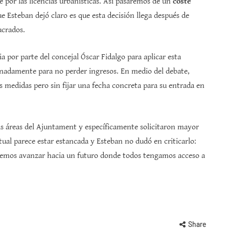
por las licencias urbanísticas. Así pasaremos de un
coste
e Esteban dejó claro es que esta decisión llega después de
ucrados.
a por parte del concejal Óscar Fidalgo para aplicar esta
onadamente para no perder ingresos. En medio del debate,
 medidas pero sin fijar una fecha concreta para su entrada en
sas áreas del Ajuntament y específicamente solicitaron mayor
ual parece estar estancada y Esteban no dudó en criticarlo:
eremos avanzar hacia un futuro donde todos tengamos acceso a
Share