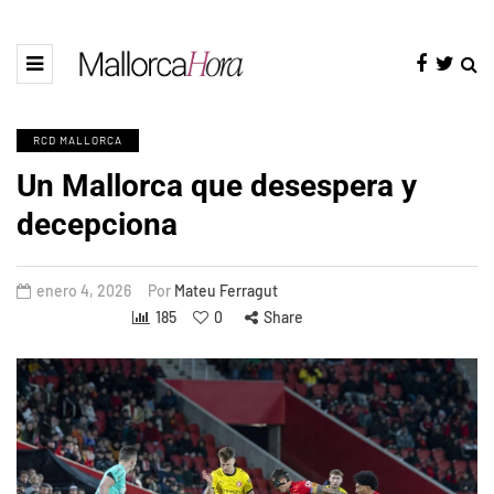
RCD MALLORCA
Un Mallorca que desespera y
decepciona
enero 4, 2026
Por
Mateu Ferragut
185
0
Share