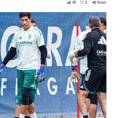
85
0
Share