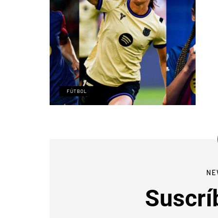
FÚTBOL
NE
Suscrí