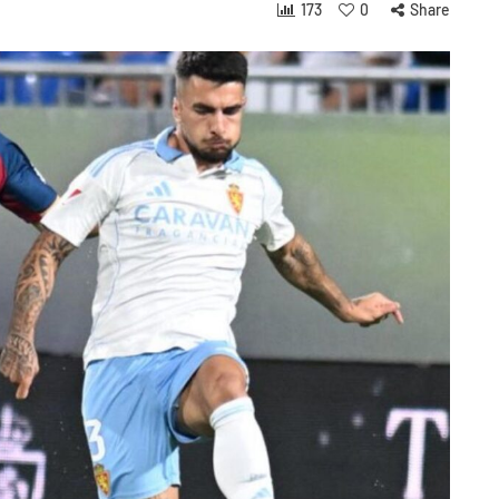
173
0
Share