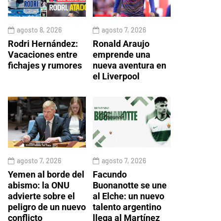
agosto 8, 2026
agosto 7, 2026
Rodri Hernández:
Ronald Araujo
Vacaciones entre
emprende una
fichajes y rumores
nueva aventura en
el Liverpool
agosto 7, 2026
agosto 7, 2026
Yemen al borde del
Facundo
abismo: la ONU
Buonanotte se une
advierte sobre el
al Elche: un nuevo
peligro de un nuevo
talento argentino
conflicto
llega al Martínez