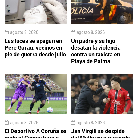
agosto 8, 2026
agosto 8, 2026
Las luces se apagan en
Un padre y su hijo
Pere Garau: vecinos en
desatan la violencia
pie de guerra desde julio
contra un taxista en
Playa de Palma
agosto 8, 2026
agosto 8, 2026
El Deportivo A Coruña se
Jan Virgili se despide
mide al Genoa: hora y
del Mallorca y recuerda