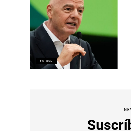
FÚTBOL
NE
Suscrí