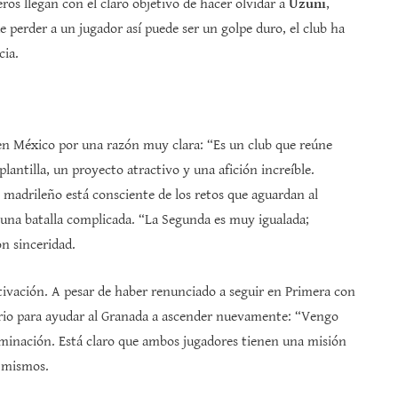
eros llegan con el claro objetivo de hacer olvidar a
Uzuni
,
perder a un jugador así puede ser un golpe duro, el club ha
cia.
a en México por una razón muy clara: “Es un club que reúne
lantilla, un proyecto atractivo y una afición increíble.
madrileño está consciente de los retos que aguardan al
 una batalla complicada. “La Segunda es muy igualada;
on sinceridad.
tivación. A pesar de haber renunciado a seguir en Primera con
sario para ayudar al Granada a ascender nuevamente: “Vengo
minación. Está claro que ambos jugadores tienen una misión
í mismos.