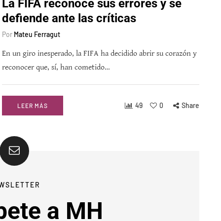
La FIFA reconoce sus errores y se
defiende ante las críticas
Por
Mateu Ferragut
En un giro inesperado, la FIFA ha decidido abrir su corazón y
reconocer que, sí, han cometido…
49
0
Share
LEER MÁS
WSLETTER
bete a MH