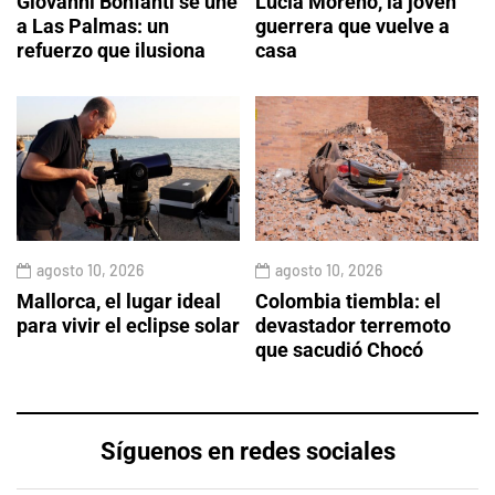
Giovanni Bonfanti se une
Lucía Moreno, la joven
a Las Palmas: un
guerrera que vuelve a
refuerzo que ilusiona
casa
agosto 10, 2026
agosto 10, 2026
Mallorca, el lugar ideal
Colombia tiembla: el
para vivir el eclipse solar
devastador terremoto
que sacudió Chocó
Síguenos en redes sociales