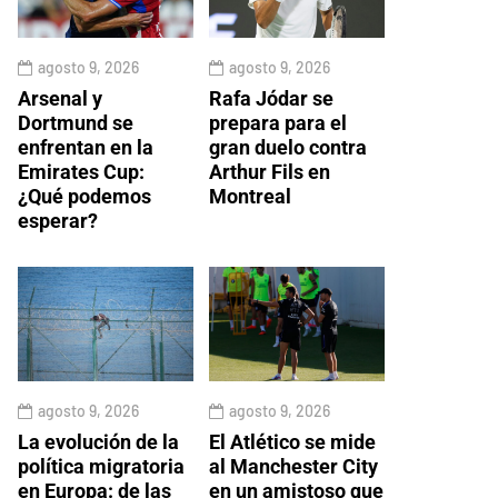
agosto 9, 2026
agosto 9, 2026
Arsenal y
Rafa Jódar se
Dortmund se
prepara para el
enfrentan en la
gran duelo contra
Emirates Cup:
Arthur Fils en
¿Qué podemos
Montreal
esperar?
agosto 9, 2026
agosto 9, 2026
La evolución de la
El Atlético se mide
política migratoria
al Manchester City
en Europa: de las
en un amistoso que