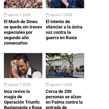
agosto 7, 2026
agosto 7, 2026
El Much de Sineu
El intento de
se queda sin trenes
silenciar a la única
especiales por
voz contra la
segundo año
guerra en Rusia
consecutivo
agosto 7, 2026
agosto 7, 2026
Inca revive la
Cerca de 200
magia de
personas se alzan
Operación Triunfo:
en Palma contra la
Bustamante y Rosa
entrada de