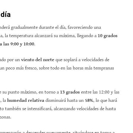
 día
erá gradualmente durante el día, favoreciendo una
a, la temperatura alcanzará su máxima, llegando a
10 grados
a las 9:00 y 10:00
.
ñado por un
viento del norte
que soplará a velocidades de
 un poco más fresco, sobre todo en las horas más tempranas
nce su punto máximo, en torno a
13 grados
entre las 12:00 y las
, la
humedad relativa
disminuirá hasta un
58%
, lo que hará
to también se intensificará, alcanzando velocidades de hasta
zonas.
 comenzarán a descender nuevamente, situándose en torno a