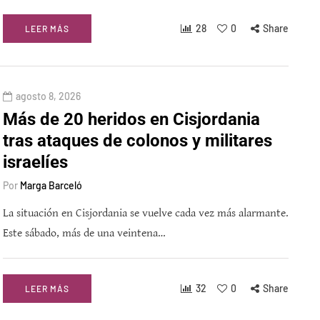
28
0
Share
LEER MÁS
agosto 8, 2026
Más de 20 heridos en Cisjordania
tras ataques de colonos y militares
israelíes
Por
Marga Barceló
La situación en Cisjordania se vuelve cada vez más alarmante.
Este sábado, más de una veintena…
32
0
Share
LEER MÁS