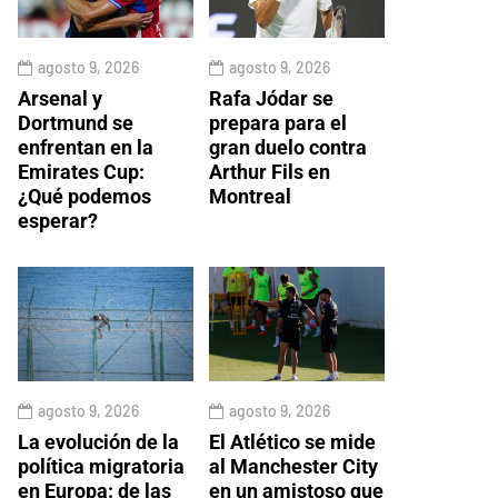
agosto 9, 2026
agosto 9, 2026
Arsenal y
Rafa Jódar se
Dortmund se
prepara para el
enfrentan en la
gran duelo contra
Emirates Cup:
Arthur Fils en
¿Qué podemos
Montreal
esperar?
agosto 9, 2026
agosto 9, 2026
La evolución de la
El Atlético se mide
política migratoria
al Manchester City
en Europa: de las
en un amistoso que