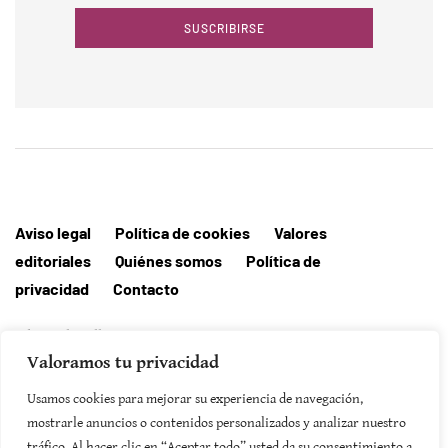
SUSCRIBIRSE
Aviso legal
Política de cookies
Valores
editoriales
Quiénes somos
Política de
privacidad
Contacto
Editorial MallorcaHora
Valoramos tu privacidad
Usamos cookies para mejorar su experiencia de navegación,
mostrarle anuncios o contenidos personalizados y analizar nuestro
SUSCRIBIRSE
tráfico. Al hacer clic en “Aceptar todo” usted da su consentimiento a