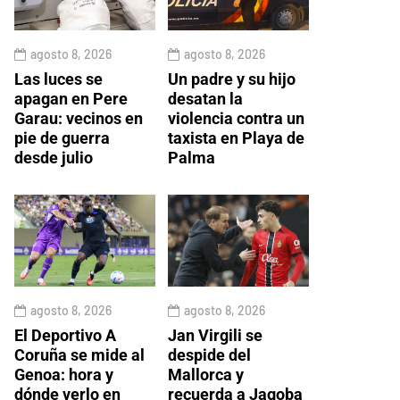
agosto 8, 2026
agosto 8, 2026
Las luces se
Un padre y su hijo
apagan en Pere
desatan la
Garau: vecinos en
violencia contra un
pie de guerra
taxista en Playa de
desde julio
Palma
agosto 8, 2026
agosto 8, 2026
El Deportivo A
Jan Virgili se
Coruña se mide al
despide del
Genoa: hora y
Mallorca y
dónde verlo en
recuerda a Jagoba