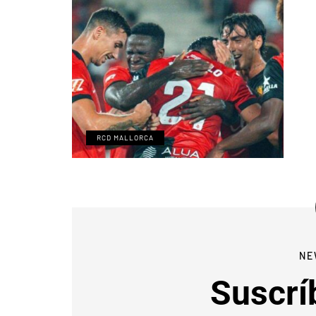
RCD MALLORCA
NE
Suscrí