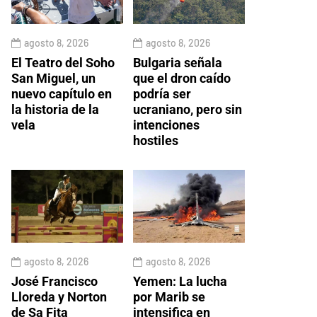
agosto 8, 2026
agosto 8, 2026
El Teatro del Soho
Bulgaria señala
San Miguel, un
que el dron caído
nuevo capítulo en
podría ser
la historia de la
ucraniano, pero sin
vela
intenciones
hostiles
agosto 8, 2026
agosto 8, 2026
José Francisco
Yemen: La lucha
Lloreda y Norton
por Marib se
de Sa Fita
intensifica en