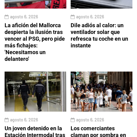
agosto 6, 2026
agosto 6, 2026
La afición del Mallorca
Dile adiós al calor: un
despierta la ilusión tras
ventilador solar que
vencer al PSG, pero pide
refresca tu coche en un
más fichajes:
instante
'Necesitamos un
delantero'
agosto 6, 2026
agosto 6, 2026
Un joven detenido en la
Los comerciantes
Estación Intermodal tras
claman por sombra en