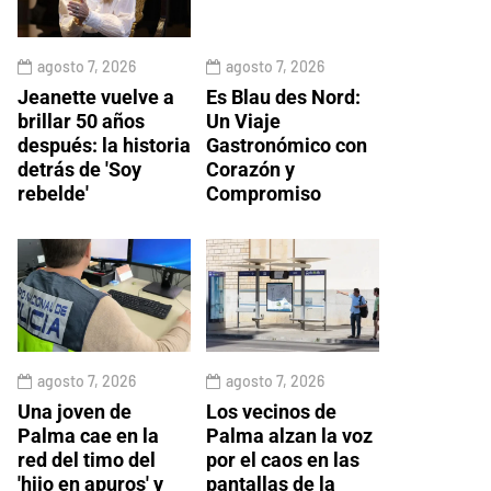
agosto 7, 2026
agosto 7, 2026
Jeanette vuelve a
Es Blau des Nord:
brillar 50 años
Un Viaje
después: la historia
Gastronómico con
detrás de 'Soy
Corazón y
rebelde'
Compromiso
agosto 7, 2026
agosto 7, 2026
Una joven de
Los vecinos de
Palma cae en la
Palma alzan la voz
red del timo del
por el caos en las
'hijo en apuros' y
pantallas de la