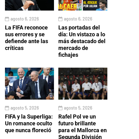
agosto 6, 2026
agosto 6, 2026
La FIFA reconoce
Las portadas del
sus errores y se
día: Un vistazo a lo
defiende ante las
más destacado del
críticas
mercado de
fichajes
agosto 5, 2026
agosto 5, 2026
FIFA y la Superliga:
Rafel Pol ve un
Un romance oculto
futuro brillante
que nunca floreció
para el Mallorca en
Segunda División