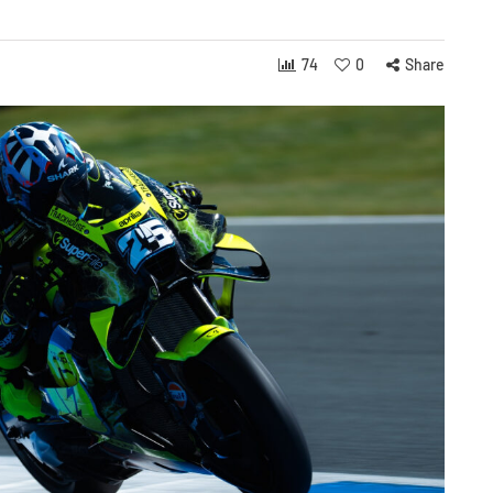
74
0
Share