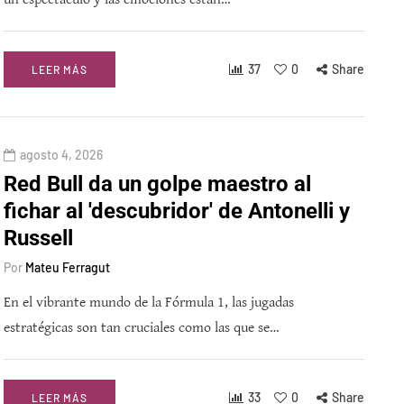
37
0
Share
LEER MÁS
agosto 4, 2026
Red Bull da un golpe maestro al
fichar al 'descubridor' de Antonelli y
Russell
Por
Mateu Ferragut
En el vibrante mundo de la Fórmula 1, las jugadas
estratégicas son tan cruciales como las que se…
33
0
Share
LEER MÁS