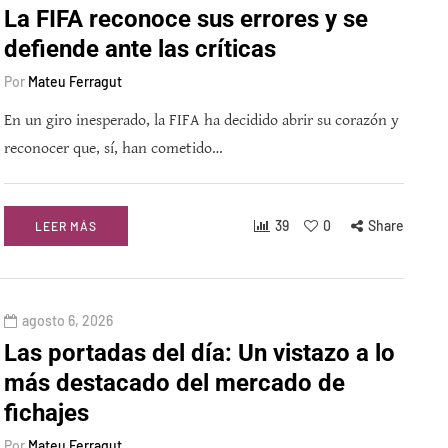
La FIFA reconoce sus errores y se
defiende ante las críticas
Por
Mateu Ferragut
En un giro inesperado, la FIFA ha decidido abrir su corazón y
reconocer que, sí, han cometido…
39
0
Share
LEER MÁS
agosto 6, 2026
Las portadas del día: Un vistazo a lo
más destacado del mercado de
fichajes
Por
Mateu Ferragut