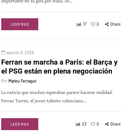
importante en su gira por Italia. Se…
17
0
Share
LEER MÁS
agosto 8, 2026
Ferran se marcha a París: el Barça y
el PSG están en plena negociación
Por
Mateu Ferragut
La noticia que muchos esperaban parece hacerse realidad.
Ferran Torres, el joven talento valenciano…
23
0
Share
LEER MÁS