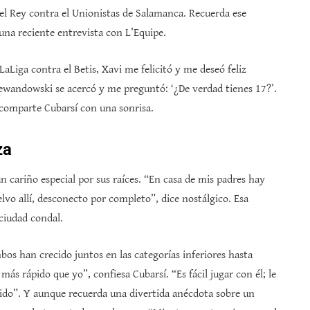
del Rey contra el Unionistas de Salamanca. Recuerda ese
a reciente entrevista con L’Equipe.
LaLiga contra el Betis, Xavi me felicitó y me deseó feliz
Lewandowski se acercó y me preguntó: ‘¿De verdad tienes 17?’.
, comparte Cubarsí con una sonrisa.
za
un cariño especial por sus raíces. “En casa de mis padres hay
elvo allí, desconecto por completo”, dice nostálgico. Esa
 ciudad condal.
bos han crecido juntos en las categorías inferiores hasta
ás rápido que yo”, confiesa Cubarsí. “Es fácil jugar con él; le
tido”. Y aunque recuerda una divertida anécdota sobre un