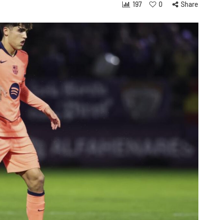
197
0
Share