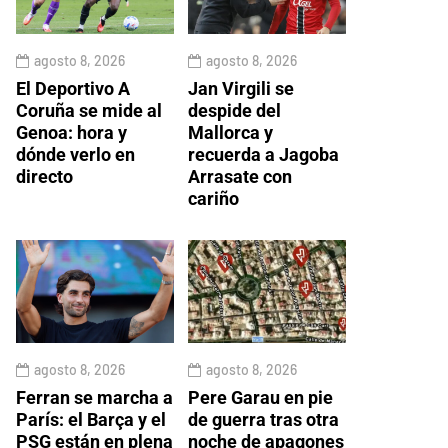
agosto 8, 2026
agosto 8, 2026
El Deportivo A
Jan Virgili se
Coruña se mide al
despide del
Genoa: hora y
Mallorca y
dónde verlo en
recuerda a Jagoba
directo
Arrasate con
cariño
agosto 8, 2026
agosto 8, 2026
Ferran se marcha a
Pere Garau en pie
París: el Barça y el
de guerra tras otra
PSG están en plena
noche de apagones