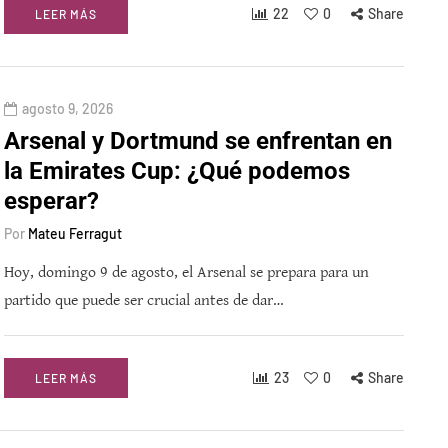
22
0
Share
LEER MÁS
agosto 9, 2026
Arsenal y Dortmund se enfrentan en
la Emirates Cup: ¿Qué podemos
esperar?
Por
Mateu Ferragut
Hoy, domingo 9 de agosto, el Arsenal se prepara para un
partido que puede ser crucial antes de dar…
23
0
Share
LEER MÁS