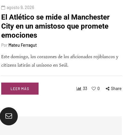
agosto 9, 2026
El Atlético se mide al Manchester
City en un amistoso que promete
emociones
Por
Mateu Ferragut
Este domingo, los corazones de los aficionados rojiblancos y
citizens latirán al unísono en Seúl.
33
0
Share
LEER MÁS