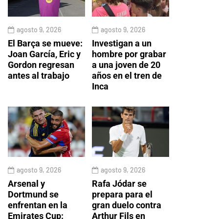
agosto 9, 2026
agosto 9, 2026
El Barça se mueve:
Investigan a un
Joan García, Eric y
hombre por grabar
Gordon regresan
a una joven de 20
antes al trabajo
años en el tren de
Inca
agosto 9, 2026
agosto 9, 2026
Arsenal y
Rafa Jódar se
Dortmund se
prepara para el
enfrentan en la
gran duelo contra
Emirates Cup:
Arthur Fils en