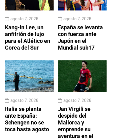
agosto 7, 2026
agosto 7, 2026
Kang-in Lee, un
España se levanta
anfitrión de lujo
con fuerza ante
para el Atlético en
Japón en el
Corea del Sur
Mundial sub17
agosto 7, 2026
agosto 7, 2026
Italia se planta
Jan Virgili se
ante España:
despide del
Schengen no se
Mallorca y
toca hasta agosto
emprende su
aventura en el